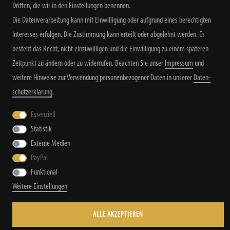
Dritten, die wir in den Einstellungen benennen.
Die Datenverarbeitung kann mit Einwilligung oder aufgrund eines berechtigten
Alle Preisangaben inkl. MwSt. zzgl. Versand
Interesses erfolgen. Die Zustimmung kann erteilt oder abgelehnt werden. Es
besteht das Recht, nicht einzuwilligen und die Einwilligung zu einem späteren
Zeitpunkt zu ändern oder zu widerrufen. Beachten Sie unser
Impressum
und
weitere Hinweise zur Verwendung personenbezogener Daten in unserer
Daten­
schutz­erklärung
.
Widerrufs­recht
Widerrufs­formular
Impressum
Essenziell
Statistik
Externe Medien
Daten­schutz­erklärung
AGB
Kontakt
PayPal
Funktional
Weitere Einstellungen
© Copyright by TacStyle4 GbR 2026 | Alle Rechte vorbehalten.
ALLE AKZEPTIEREN