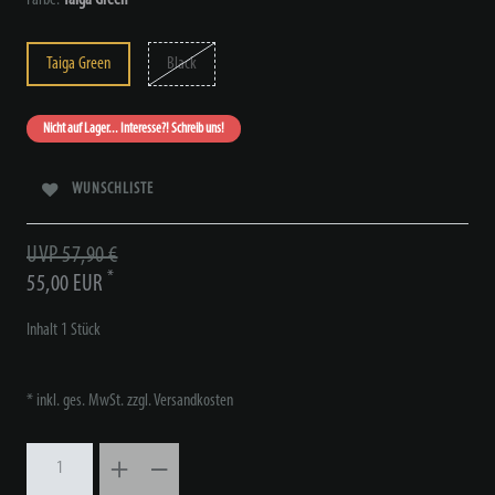
Taiga Green
Black
Nicht auf Lager... Interesse?! Schreib uns!
WUNSCHLISTE
UVP 57,90 €
*
55,00 EUR
Inhalt
1
Stück
* inkl. ges. MwSt. zzgl.
Versandkosten