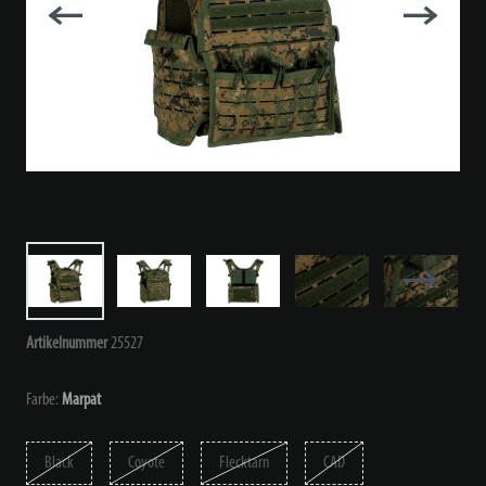
Artikelnummer
25527
Farbe:
Marpat
Black
Coyote
Flecktarn
CAD