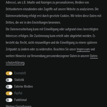
Adresse), um z.B. Inhalte und Anzeigen zu personalisieren, Medien von
NEWSLETTER ABONNIEREN
Drittanbietern einzubinden oder Zugriffe auf unsere Website zu analysieren. Die
Datenverarbeitung erfolgt erst durch gesetzte Cookies. Wir teilen diese Daten mit
Dritten, die wir in den Einstellungen benennen.
Die Datenverarbeitung kann mit Einwilligung oder aufgrund eines berechtigten
Alle Preisangaben inkl. MwSt. zzgl. Versand
Interesses erfolgen. Die Zustimmung kann erteilt oder abgelehnt werden. Es
besteht das Recht, nicht einzuwilligen und die Einwilligung zu einem späteren
Zeitpunkt zu ändern oder zu widerrufen. Beachten Sie unser
Impressum
und
weitere Hinweise zur Verwendung personenbezogener Daten in unserer
Daten­
schutz­erklärung
.
Widerrufs­recht
Widerrufs­formular
Impressum
Essenziell
Statistik
Externe Medien
Daten­schutz­erklärung
AGB
Kontakt
PayPal
Funktional
Weitere Einstellungen