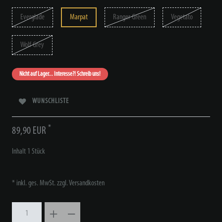
Everglade
Marpat
Ranger Green
Vegetato
Wolf Grey
Nicht auf Lager... Interesse?! Schreib uns!
WUNSCHLISTE
*
89,90 EUR
Inhalt
1
Stück
* inkl. ges. MwSt. zzgl.
Versandkosten