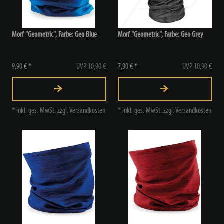
Morf "Geometric", Farbe: Geo Blue
Morf "Geometric", Farbe: Geo Grey
9,90 € *
UVP 10,90 €
7,90 € *
UVP 10,90 €
*
inkl. ges. MwSt.
zzgl.
Versandkosten
*
inkl. ges. MwSt.
zzgl.
Versandkosten