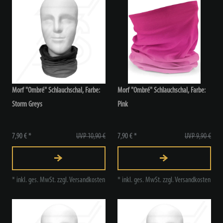
Morf "Ombré" Schlauchschal, Farbe:
Morf "Ombré" Schlauchschal, Farbe:
Storm Greys
Pink
7,90 € *
UVP 10,90 €
7,90 € *
UVP 9,90 €
*
inkl. ges. MwSt.
zzgl.
Versandkosten
*
inkl. ges. MwSt.
zzgl.
Versandkosten