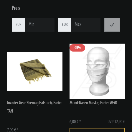
Preis
EUR
EUR
-53%
Invader Gear Shemag Halstuch
, Farbe:
Mund-Nasen Maske, Farbe: Weiß
TAN
6,00 € *
UVP 12,90 €
7,90 € *