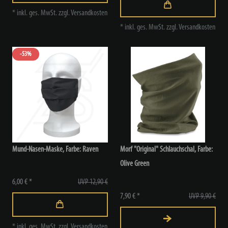
*
inkl. ges. MwSt.
zzgl.
Versandkosten
*
inkl. ges. MwSt.
zzgl.
Versandkosten
-53%
Mund-Nasen-Maske, Farbe: Raven
Morf "Original" Schlauchschal, Farbe:
Olive Green
6,00 € *
UVP 12,90 €
7,90 € *
UVP 9,90 €
*
inkl. ges. MwSt.
zzgl.
Versandkosten