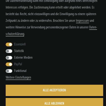
Die Datenverarbeitung kann mit Einwilligung oder aufgrund eines berechtigten
Interesses erfolgen. Die Zustimmung kann erteilt oder abgelehnt werden. Es
besteht das Recht, nicht einzuwilligen und die Einwilligung zu einem späteren
Widerrufs­recht
Widerrufs­formular
Impressum
Zeitpunkt zu ändern oder zu widerrufen. Beachten Sie unser
Impressum
und
weitere Hinweise zur Verwendung personenbezogener Daten in unserer
Daten­
schutz­erklärung
.
Daten­schutz­erklärung
AGB
Kontakt
Essenziell
Statistik
Externe Medien
© Copyright by TacStyle4 GbR 2026 | Alle Rechte vorbehalten.
PayPal
Funktional
Weitere Einstellungen
ALLE AKZEPTIEREN
ALLE ABLEHNEN