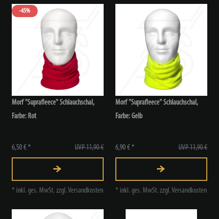
-45%
Morf "Suprafleece" Schlauchschal,
Morf "Suprafleece" Schlauchschal,
Farbe: Rot
Farbe: Gelb
6,50 € *
UVP 11,90 €
6,90 € *
UVP 11,90 €
*
inkl. ges. MwSt.
zzgl.
Versandkosten
*
inkl. ges. MwSt.
zzgl.
Versandkosten