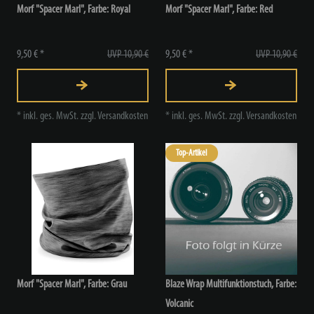
Morf "Spacer Marl", Farbe: Royal
Morf "Spacer Marl", Farbe: Red
9,50 € *
UVP 10,90 €
9,50 € *
UVP 10,90 €
*
inkl. ges. MwSt.
zzgl.
Versandkosten
*
inkl. ges. MwSt.
zzgl.
Versandkosten
Top-Artikel
Morf "Spacer Marl", Farbe: Grau
Blaze Wrap Multifunktionstuch
, Farbe:
Volcanic