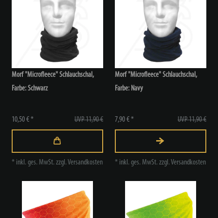
Morf "Microfleece" Schlauchschal,
Morf "Microfleece" Schlauchschal,
Farbe: Schwarz
Farbe: Navy
10,50 € *
UVP 11,90 €
7,90 € *
UVP 11,90 €
*
inkl. ges. MwSt.
zzgl.
Versandkosten
*
inkl. ges. MwSt.
zzgl.
Versandkosten