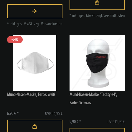
*
inkl. ges. MwSt.
zzgl.
Versandkosten
*
inkl. ges. MwSt.
zzgl.
Versandkosten
-54%
Mund-Nasen-Maske, Farbe: weiß
Mund-Nasen-Maske "TacStyle4",
Farbe: Schwarz
6,90 € *
UVP 14,95 €
9,90 € *
UVP 11,90 €