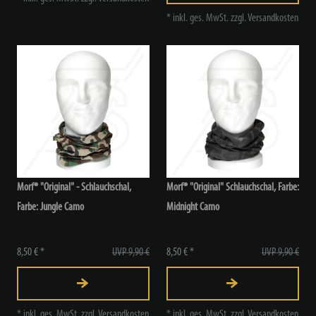
*
inkl. ges. MwSt.
zzgl.
Versandkosten
Morf® "Original" - Schlauchschal
,
Morf® "Original" Schlauchschal
, Farbe:
Farbe: Jungle Camo
Midnight Camo
8,50 € *
UVP 9,90 €
8,50 € *
UVP 9,90 €
*
inkl. ges. MwSt.
zzgl.
Versandkosten
*
inkl. ges. MwSt.
zzgl.
Versandkosten