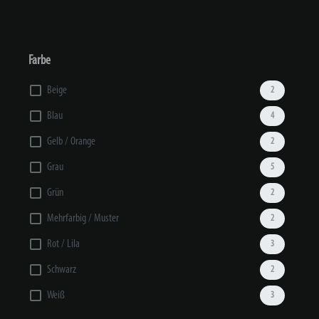
Farbe
Beige
2
Blau
4
Gelb / Orange
2
Grau
5
Grün
2
Mehrfarbig / Muster
2
Rot / Lila
3
Schwarz
2
Weiß
3