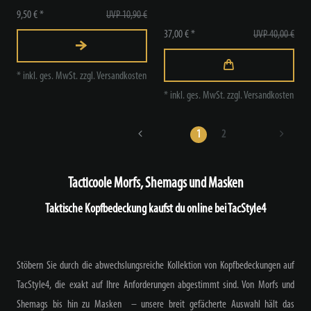
9,50 € *
UVP 10,90 €
37,00 € *
UVP 40,00 €
*
inkl. ges. MwSt.
zzgl.
Versandkosten
*
inkl. ges. MwSt.
zzgl.
Versandkosten
1
2
Tacticoole Morfs, Shemags und Masken
Taktische Kopfbedeckung kaufst du online bei TacStyle4
Stöbern Sie durch die abwechslungsreiche Kollektion von Kopfbedeckungen auf
TacStyle4, die exakt auf Ihre Anforderungen abgestimmt sind. Von Morfs und
Shemags bis hin zu Masken – unsere breit gefächerte Auswahl hält das