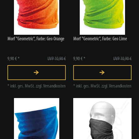
Morf "Geometric", Farbe: Geo Orange
Morf "Geometric", Farbe: Geo Lime
9,90 € *
UVP 10,90 €
9,90 € *
UVP 10,90 €
*
inkl. ges. MwSt.
zzgl.
Versandkosten
*
inkl. ges. MwSt.
zzgl.
Versandkosten