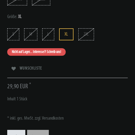
Größe:
XL
S
M
L
XL
2XL
Nicht auf Lager... Interesse?! Schreib uns!
WUNSCHLISTE
*
29,90 EUR
Inhalt
1
Stück
* inkl. ges. MwSt. zzgl.
Versandkosten