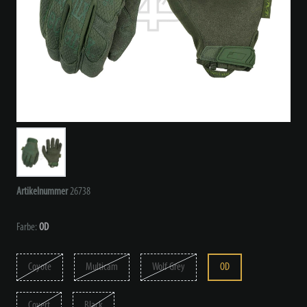
Artikelnummer
26738
Farbe:
OD
Coyote
Multicam
Wolf Grey
OD
Covert
Black